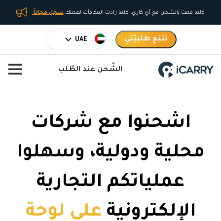
كلما قمت بالشحن مع أي كاري، كلما زادت المكافآت لعملك
سجل مجاناً
تتبّع طلبيّتي
الشّحن عند الطّلب
اشحنوا مع شركات
محلية ودولية، وسهلوا
عملياتكم التجارية
الإلكترونية
على لوحة